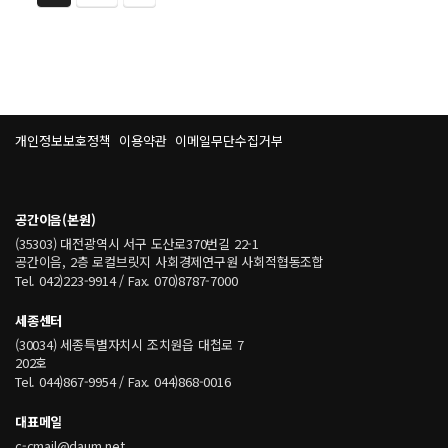
개인정보보호정책
이용약관
이메일무단수집거부
공간이음(본원)
(35303) 대전광역시 서구 도산로370번길 22-1
공간이음, 2층 로컬브릿지 사회경제연구원 사회적협동조합
Tel. 042)223-9914 / Fax. 070)8787-7000
세종센터
(30034) 세종특별자치시 조치원읍 대첩로 7
202호
Tel. 044)867-9954 / Fax. 044)868-0016
대표메일
c-cmail@daum.net