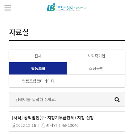
자료실
서식 및 자료
자료실
전체
사회적기업
협동조합
소상공인
협동조합코디네이터
[서식] 공익법인(구· 지정기부금단체) 지정 신청
2022-12-16
좌지영
13046