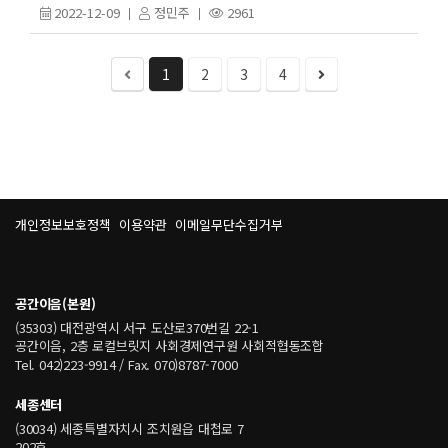
2022-12-09
정민주
2961
1
2
3
4
개인정보보호정책
이용약관
이메일무단수집거부
공간이음(본원)
(35303) 대전광역시 서구 도산로370번길 22-1
공간이음, 2층 로컬브릿지 사회경제연구원 사회적협동조합
Tel. 042)223-9914 / Fax. 070)8787-7000
세종센터
(30034) 세종특별자치시 조치원읍 대첩로 7
202호