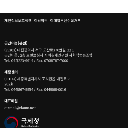
개인정보보호정책
이용약관
이메일무단수집거부
공간이음(본원)
(35303) 대전광역시 서구 도산로370번길 22-1
공간이음, 2층 로컬브릿지 사회경제연구원 사회적협동조합
Tel. 042)223-9914 / Fax. 070)8787-7000
세종센터
(30034) 세종특별자치시 조치원읍 대첩로 7
202호
Tel. 044)867-9954 / Fax. 044)868-0016
대표메일
c-cmail@daum.net