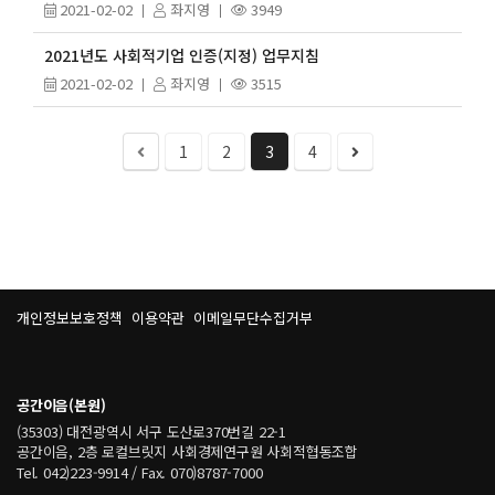
2021-02-02
좌지영
3949
2021년도 사회적기업 인증(지정) 업무지침
2021-02-02
좌지영
3515
1
2
3
4
개인정보보호정책
이용약관
이메일무단수집거부
공간이음(본원)
(35303) 대전광역시 서구 도산로370번길 22-1
공간이음, 2층 로컬브릿지 사회경제연구원 사회적협동조합
Tel. 042)223-9914 / Fax. 070)8787-7000