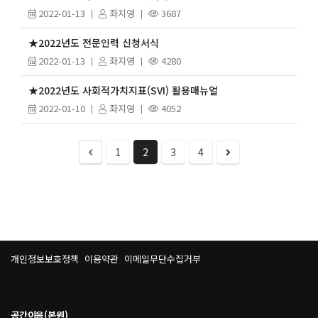
2022-01-13
좌지영
3687
★2022년도 전문인력 신청서식
2022-01-13
좌지영
4280
★2022년도 사회적가치지표(SVI) 활용매뉴얼
2022-01-10
좌지영
4052
1
2
3
4
개인정보보호정책
이용약관
이메일무단수집거부
공간이음(본원)