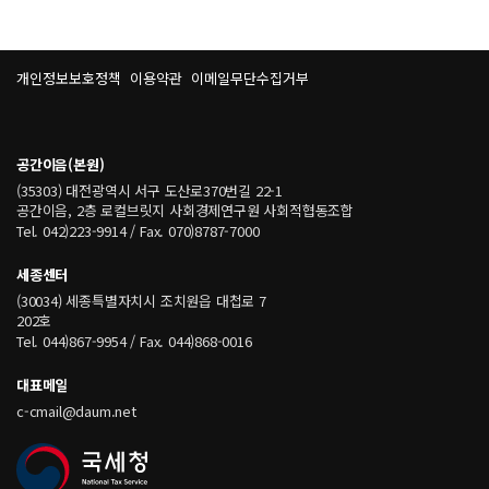
개인정보보호정책
이용약관
이메일무단수집거부
공간이음(본원)
(35303) 대전광역시 서구 도산로370번길 22-1
공간이음, 2층 로컬브릿지 사회경제연구원 사회적협동조합
Tel. 042)223-9914 / Fax. 070)8787-7000
세종센터
(30034) 세종특별자치시 조치원읍 대첩로 7
202호
Tel. 044)867-9954 / Fax. 044)868-0016
대표메일
c-cmail@daum.net