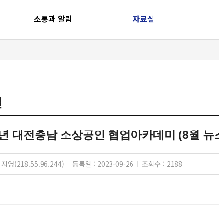
소통과 알림
자료실
공지사항
서식 및 자료
열린 알림방
연구발간자료
개
실
3년 대전충남 소상공인 협업아카데미 (8월 뉴
지영(218.55.96.244)
등록일 : 2023-09-26
조회수 : 2188