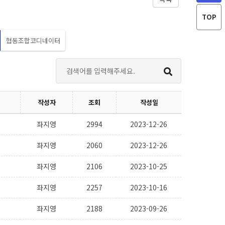
원
적
스
연
메
인
경
북
페
구
TOP
타
스
제
원
버
타
연
유
스
협동조합코디네이터
이
구
튜
게
원
브
더
블
지
타
로
운
그
위
작성자
조회
작성일
로
좌지영
2994
2023-12-26
스
좌지영
2060
2023-12-26
좌지영
2106
2023-10-25
크
좌지영
2257
2023-10-16
롤
좌지영
2188
2023-09-26