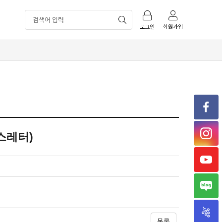
로그인
회원가입
사
회
스레터)
적
사
경
회
제
적
연
사
경
구
회
제
원
적
연
사
페
경
구
회
이
제
목록